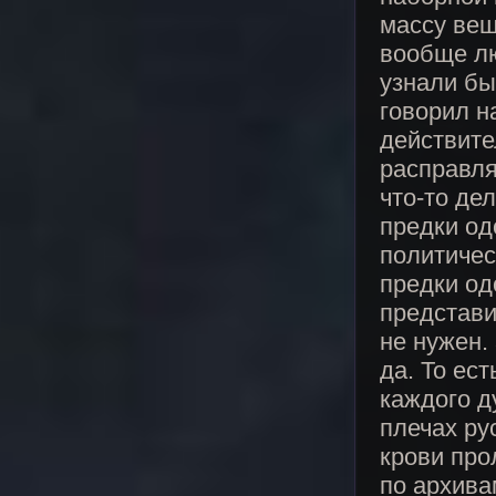
массу вещ
вообще лю
узнали бы 
говорил н
действите
расправля
что-то де
предки од
политичес
предки од
представи
не нужен.
да. То ест
каждого д
плечах ру
крови про
по архива