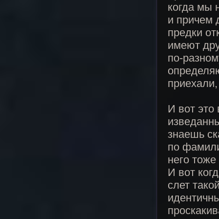
когда мы 
и причем 
предки от
имеют дру
по-разном
определяю
приехали,
И вот это
изведанны
знаешь ск
по фамили
него тоже
И вот ког
слет тако
идентичны
проскакив