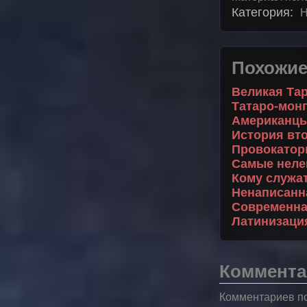
Категория:
Н
Похожие
Великая Тар
Татаро-монг
Американцы 
История вт
Провокаторы
Самые неле
Кому служат
Ненаписанна
Современна
Латинизация
Коммента
Комментариев по