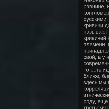
Наконец с
равнине, 
конгломер
русскими,
кривичи д
называют 
кривичей 
племени. 
принадлеж
свой, а у
современн
То есть и
ближе, бл
здесь мы 
корреляци
этнически
роду, еще
третьему 