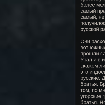
более мел
самый пра
самый, не
получилос
русской р
Они расхо
вот южные
прошли са
Урал и в 
скажем ли
это индое
русские. 
братья. Б
том, по м
угорские 
братья. Н