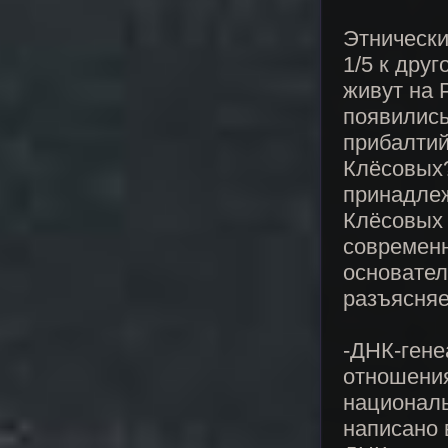
Этнически
1/5 к друг
живут на 
появились
прибалтий
Клёсовых?
принадлеж
Клёсовых 
современ
основател
разъясняе
-ДНК-гене
отношения
националь
написано 