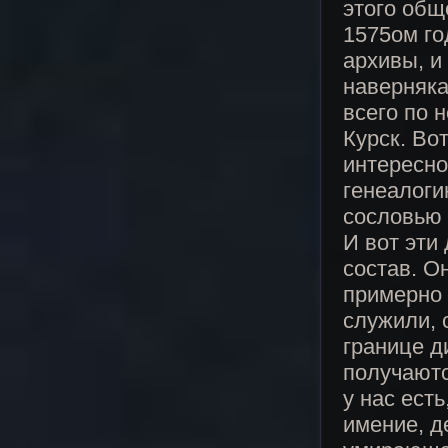
этого общ
1575ом го
архивы, и
наверняка
всего по 
Курск. Во
интересно
генеалоги
сословью 
И вот эти
состав. О
примерно 
служили, 
границе д
получаютс
у нас есть
имение, д