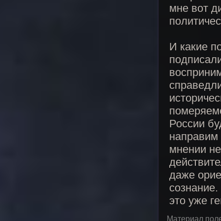
мне вот д
политичес
И какие п
подписали
восприним
справедли
историчес
померяемс
России бу
направим 
мнении не
действите
даже орие
сознание.
это уже г
Материал пол