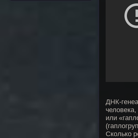
ДНК-генеа
человека,
или «гапл
(гаплогру
Сколько р