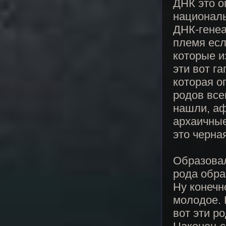
ДНК это о
националь
ДНК-генеа
племя есл
которые и
эти вот г
которая о
родов все
нашли, аф
архаичные
это черна
Образовал
рода обра
Ну конечн
молодое. 
вот эти р