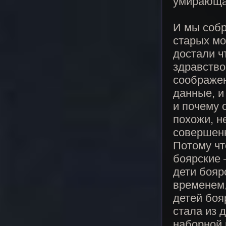
умирающая
И мы собр
старых мо
достали ч
здравство
соображен
данные, и
и почему 
похожи, н
совершенн
Потому чт
боярские 
дети бояр
временем,
детей боя
стала из 
наборной 