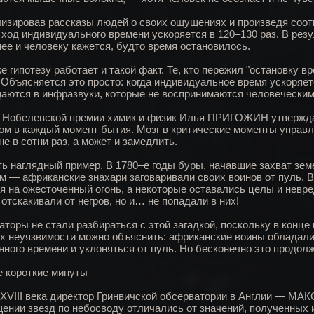
изировав рассказы людей о своих ощущениях и произведя соо
 ход индивидуального времени ускоряется в 120–130 раз. В резу
ее и человеку кажется, будто время остановилось.
е гипотезу работает и такой факт. Те, кто пережил "остановку в
 Объясняется это просто: когда индивидуальное время ускоряетс
аются в инфразвуки, которые не воспринимаются человеческ
 Нобелевской премии химик и физик Илья ПРИГОЖИН утверждал
ом в каждый момент бытия. Мозг в критические моменты управ
не в сотни раз, а может и замедлить.
ть наглядный пример. В 1780–е годы буры, начавшие захват зем
м — африканские знахари заговаривали своих воинов от пуль. В
я на ожесточенный огонь, а некоторые оставались целы и невред
 отскакивали от негров, но и… не попадали в них!
аторы не стали разбираться с этой загадкой, поскольку в конце
их неуязвимости можно объяснить: африканские воины обладали
нного времени и уклоняться от пуль. Но бесконечно это продолж
 короткие минуты
 XVIII века директор Гринвичской обсерватории в Англии — МА
ении звезд по небосводу отличались от значений, полученных и