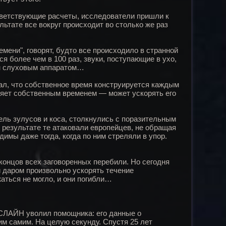
тветствующие расчеты, исследователи пришли к
льтате все вокруг происходит во столько же раз
ремени", говорят, будто все происходило в странной
я более чем в 100 раз, звуки, поступающие в ухо,
им слуховым аппаратом…
, что собственное время конструируется каждым
ляет собственным временем — может ускорять его
ель зулусов и коса, столкнулись с поразительным
 результате те атаковали европейцев, не обращая
имы даже тогда, когда по ним стреляли в упор.
 концов всех заговоренных перебили. Но сегодня
 даром произвольно ускорять течение
аться не могло, и они погибли…
КСЛАЙН уволил помощника: его данные о
м самим. На целую секунду. Спустя 25 лет