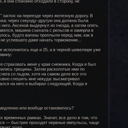
, и они спокойно отходили в сторону, не
заглох на переезде через железную дорогу. В
чка: через секунду–другую она должна была
него. Аксенов выдернул из гнезда, а затем опять
авелся, машина съехала с рельсов и замерла в
лось, будто вагоны проплыли перед ним, как в
, не успевшего даже начать торможение…
не исполнилось еще и 25, а в черной шевелюре уже
авину:
я страховать меня у края снежника. Когда я был
змеились трещины. Затем расколотые ими по
нега со льдом, хотя на самом деле все это
словно спешить мне некуда: высматривал
лся на него и выбирал следующий. Когда я
ь медленно или вообще остановилось?
 временных рамках. Значит, все дело в том, что
ются — быстрее проходят нервные импульсы, чаще
вует этого.