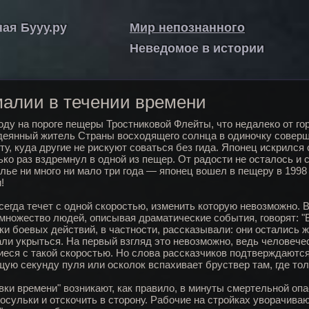
ная Бууу.ру
Мир непознанного
Неведомое в истории
алии в течении времени
году на пороге пещеры Тростниковой Флейты, что недалеко от го
еянный житель Страны восходящего солнца в одиночку соверш
ту, куда другие не рискуют соваться без гида. Японец искрился
ько раз вздремнул в одной из пещер. От радости не осталось и с
лье ни много ни мало три года — японец вошел в пещеру в 199
!
сегда течет с одной скоростью, изменить которую невозможно. В
множество людей, описывая драматические события, говорят: "
ки боевых действий, в частности, рассказывали: они остались ж
али укрыться. На первый взгляд это невозможно, ведь человече
еся с такой скоростью. Но слова рассказчиков подтверждаются: 
ую секунду пуля или осколок вспахивает бруствер там, где толь
вки времени" возникают, как правило, в минуты смертельной оп
осульки и отскочить в сторону. Рабочие на стройках уворачиваю