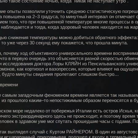
но такое состояние ночью, когда "никак не наступает утро".
ие опыты позволили уточнить среднюю статистическую погрешно
а повышена на 2–3 градуса, то минутный интервал он отмечает 
ием того, что при повышенной температуре многие процессы в 
 наблюдается и тогда, когда здоровый человек находится на жар
ью снижения температуры можно добиться обратного эффекта: е
, то уже через 30 секунд ему покажется, что прошла минута.
, почему ход объективного универсального времени восприним
 что в первую очередь это объясняется разной скоростью обменн
и исследования доктора Лоры КЛЯЙН из Пенсильванского универ
ормонов, как кортизол и вазопрессин, которые влияют на ощуще
, будто минуты свидания пролетают слишком быстро…
 времени
е самым загадочным феноменом времени является так называем
 из прошлого каким–то непостижимым образом переносятся в б
нском море недалеко от побережья Италии есть остров Искья, к
ичего экстраординарного здесь не происходит, и поэтому время 
еловек в здравом уме мог спутать прошедшие часы с годами. П
так выглядел случай с Куртом РАЙНЕРОМ. В один из августовски
 и исцарапанный, прихрамывая, подошел к входу в термальный 