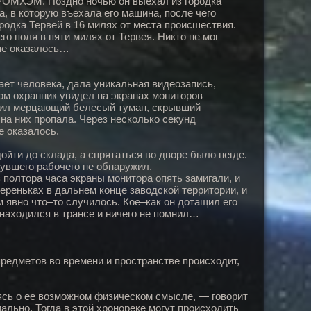
БРОМХЭМ. Поздно ночью он выехал из городка
, в которую въехала его машина, после чего
родка Тервей в 16 милях от места происшествия.
о поля в пяти милях от Тервея. Никто не мог
 не оказалось…
ет человека, дала уникальная видеозапись,
ом охранник увидел на экранах мониторов
лнил мерцающий белесый туман, скрывший
на них пропала. Через несколько секунд
е оказалось.
ойти до склада, а спрятаться во дворе было негде.
увшего рабочего не обнаружил.
полтора часа экраны монитора опять замигали, и
вереньках в дальнем конце заводской территории, и
м явно что–то случилось. Кое–как он дотащил его
 находился в трансе и ничего не помнил…
редметов во времени и пространстве происходит,
сь о ее возможном физическом смысле, — говорит
ально. Тогда в этой хронореке могут происходить