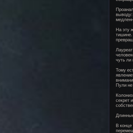
Проанал
выводу:
медленн
На эту ж
тишине.
превращ
Лауреат
человек
чуть ли 
Тому ес
явление
внимани
Пули не
Колониз
секрет 
собстве
Длинные
В конце
перемещ