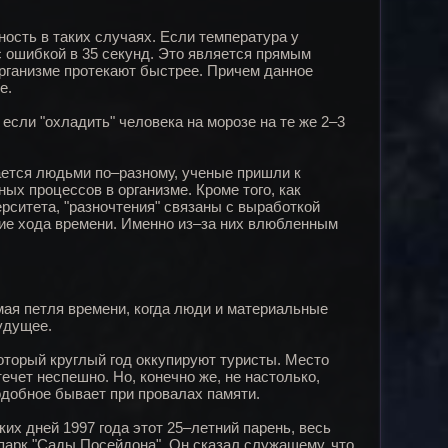
сть в таких случаях. Если температура у
с ошибкой в 35 секунд. Это является прямым
организме протекают быстрее. Причем данное
е.
сли "охладить" человека на морозе на те же 2–3
ается людьми по–разному, ученые пришли к
ых процессов в организме. Кроме того, как
ситета, "разночтения" связаны с выработкой
ние хода времени. Именно из–за них влюбленным
ая петля времени, когда люди и материальные
удущее.
оторый круглый год оккупируют туристы. Место
течет неспешно. Но, конечно же, не настолько,
одобное бывает при провалах памяти.
х дней 1997 года этот 25–летний парень, весь
парк "Сады Посейдона". Он сказал служащему, что