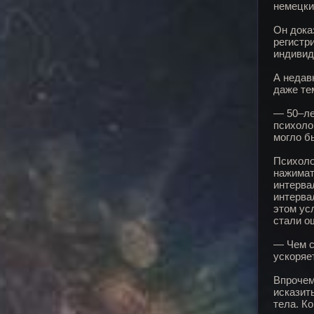
немецки
Он дока
регистр
индивид
А недав
даже те
— 50–ле
психоло
могло б
Психоло
нажимат
интерва
интерва
этом ус
стали о
— Чем с
ускоряе
Впрочем
исказит
тела. К