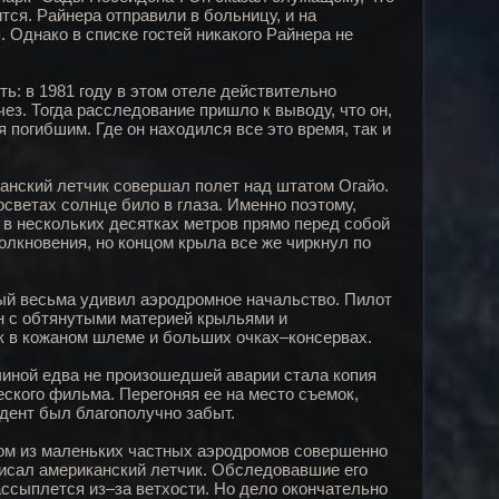
тся. Райнера отправили в больницу, и на
 Однако в списке гостей никакого Райнера не
: в 1981 году в этом отеле действительно
ез. Тогда расследование пришло к выводу, что он,
ся погибшим. Где он находился все это время, так и
анский летчик совершал полет над штатом Огайо.
осветах солнце било в глаза. Именно поэтому,
л в нескольких десятках метров прямо перед собой
олкновения, но концом крыла все же чиркнул по
ый весьма удивил аэродромное начальство. Пилот
ан с обтянутыми материей крыльями и
к в кожаном шлеме и больших очках–консервах.
чиной едва не произошедшей аварии стала копия
еского фильма. Перегоняя ее на место съемок,
дент был благополучно забыт.
ном из маленьких частных аэродромов совершенно
писал американский летчик. Обследовавшие его
ассыплется из–за ветхости. Но дело окончательно