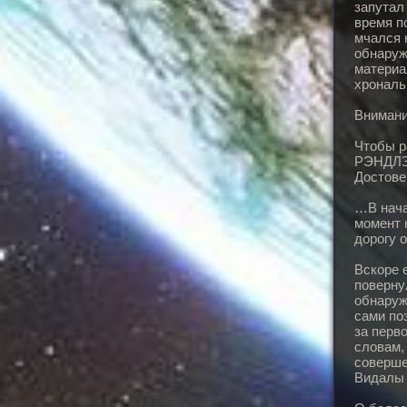
запутал
время п
мчался 
обнаруж
материа
хрональ
Внимани
Чтобы р
РЭНДЛЗ 
Достове
…В нача
момент 
дорогу 
Вскоре 
поверну
обнаруж
сами по
за перво
словам,
соверше
Видалы 