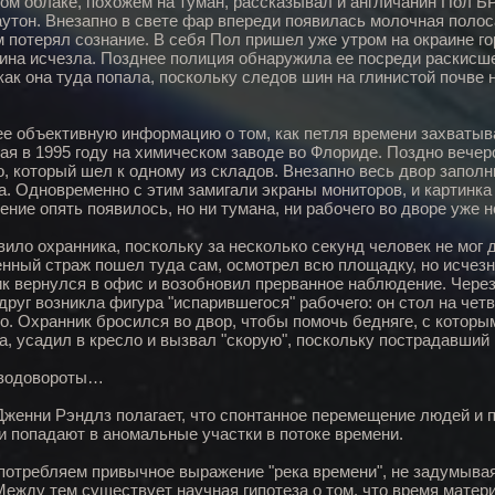
ом облаке, похожем на туман, рассказывал и англичанин Пол 
утон. Внезапно в свете фар впереди появилась молочная полоса
 потерял сознание. В себя Пол пришел уже утром на окраине го
ина исчезла. Позднее полиция обнаружила ее посреди раскисшег
 как она туда попала, поскольку следов шин на глинистой почве
е объективную информацию о том, как петля времени захватыва
ая в 1995 году на химическом заводе во Флориде. Поздно вечер
о, который шел к одному из складов. Внезапно весь двор запо
а. Одновременно с этим замигали экраны мониторов, и картинка 
ение опять появилось, но ни тумана, ни рабочего во дворе уже н
вило охранника, поскольку за несколько секунд человек не мог д
нный страж пошел туда сам, осмотрел всю площадку, но исчезн
к вернулся в офис и возобновил прерванное наблюдение. Через 
вдруг возникла фигура "испарившегося" рабочего: он стол на чет
ло. Охранник бросился во двор, чтобы помочь бедняге, с которы
а, усадил в кресло и вызвал "скорую", поскольку пострадавший
 водовороты…
Дженни Рэндлз полагает, что спонтанное перемещение людей и п
ни попадают в аномальные участки в потоке времени.
отребляем привычное выражение "река времени", не задумывая
Между тем существует научная гипотеза о том, что время матери