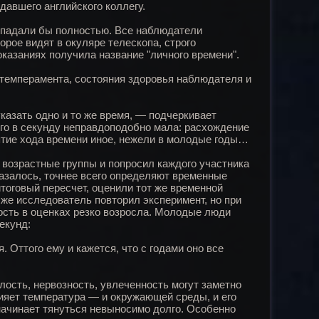
авшего английского коллегу.
овпадали бы полностью. Все наблюдатели
рое видят в окуляре телескопа, строго
оказаниях получила название "личного времени".
, темперамента, состояния здоровья наблюдателя и
казать одно и то же время, — подчеркивает
го в секунду неправдоподобно мала: расхождение
ятие хода времени иное, нежели в молодые годы…
 возрастные группы и попросил каждого участника
Оказалось, точнее всего определяют временные
итоговый пересчет, оценили тот же временной
 же исследователь повторил эксперимент, но при
ость в оценках резко возросла. Молодые люди
екунд:
Оттого ему и кажется, что с годами оно все
лость, нервозность, увлеченность могут заметно
ияет температура — и окружающей среды, и его
о начинает тянуться невыносимо долго. Особенно