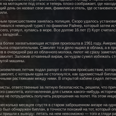
я на мотоцикле под откос и теперь плохо соображает, где находи
ий день он назвал свое имя, фамилию и отель, где остановился.
или.
ным происшествием занялась полиция. Скоро удалось установить
ливался немецкий турист по фамилии Райнер, который затем исч
сего, утонул, купаясь в море. Все долгие 16 лет (!) Курт считал
ь загадкой…
а более захватывающая история произошла в 1961 году. Америк
была отвратительная. Самолет то и дело нырял в облака, а в пр
в в очередной раз из облачного молока, пилот не сразу замети
самолет. Заложив отчаянный вираж, он чудом сумел избежать ст
ругой машины.
риземления летчик подал рапорт о летном происшествии, котор
самолет, с которым едва не столкнулся, как одноместный бипл
чными растяжками между ними. В открытой кабине сидел летчи
исты, ответственные за летную безопасность, решили, что при
ого самолета, изготовленная для съемок какого–нибудь историч
ки не потрудились получить разрешения на полет. На этом инци
несколько месяцев спустя в старом заброшенном ангаре на од
о был обнаружен биплан, в точности похожий на тот, который о
ы пришли к выводу: летать на нем невозможно — того и гляди р