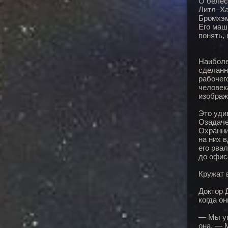
О белес
Литл–Ха
Бромхэм
Его маш
понять,
Наиболе
сделанн
рабочег
человек
изображ
Это уди
Озадаче
Охранни
на них 
его рва
до офис
Кружат
Доктор 
когда о
— Мы уп
она. — 