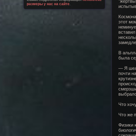
"жертвы
размеры у нас на сайте
.
испытыв
Космона
этот мо
неминуе
вставил
несколь
замедле
В альпл
была се
— Я шел
почти н
крутизн
происхо
смерзши
выбралс
Что хочу
Что же 
Физики 
биологи
сокраща