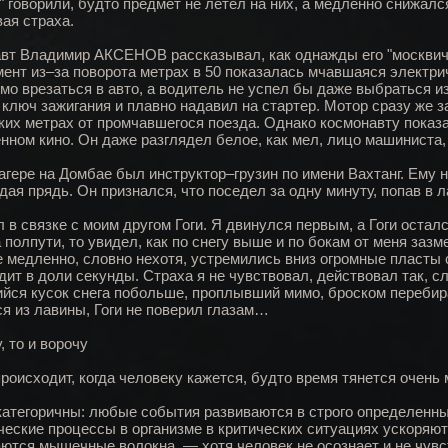
" говорили, будто предмет не летел на них, а медленно снижался
ая страха.
вт Владимир АКСЕНОВ рассказывал, как однажды его "москвич" 
мент из–за поворота метрах в 50 показалась мчавшаяся электри
мо врезаться в авто, а водитель не успел бы даже выбраться из 
 ключ зажигания и плавно надавил на стартер. Мотор сразу же з
ких метрах от промчавшегося поезда. Однако космонавту показа
нном кино. Он даже разглядел белое, как мел, лицо машиниста
агере на Домбае был инструктор–грузин по имени Вахтанг. Ему 
дая прядь. Он признался, что поседел за одну минуту, попав в л
 в связке с моим другом Гоги. Я двинулся первым, а Гоги осталс
а полпути, то увидел, как по снегу выше и по бокам от меня за
е медленно, словно нехотя, устремились вниз огромные пласты с
дит в доли секунды. Страха я не чувствовал, действовал так, 
йся кусок снега побольше, проплывший мимо, броском перебира
я из лавины, Гоги не поверил глазам…
, то и ворочу
происходит, когда человеку кажется, будто время тянется очен
категоричны: любые события развиваются в строго определенных
ческие процессы в организме в критических ситуациях ускоря
ются мышечные волокна, — хотя человек не осознает и не чувст