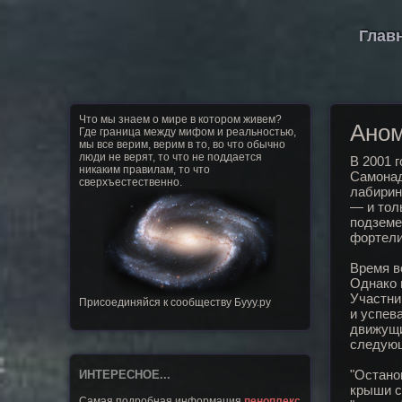
Глав
Что мы знаем о мире в котором живем?
Аном
Где граница между мифом и реальностью,
мы все верим, верим в то, во что обычно
люди не верят, то что не поддается
В 2001 
никаким правилам, то что
Самонад
сверхъестественно.
лабирин
— и тол
подземе
фортели
Время в
Однако 
Участни
Присоединяйся к сообществу Бууу.ру
и успев
движущи
следующ
"Остано
ИНТЕРЕСНОЕ...
крыши с
Самая подробная информация
пеноплекс