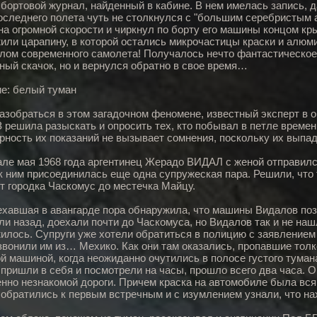
 бортовой журнал, найденный в кабине. В нем имелась запись, д
оследнего полета чуть не столкнулся с "большим серебристым 
на огромной скорости и чиркнул по борту его машины концом кр
или царапину, в которой остались микрочастицы краски и алюм
лом современного самолета! Получалось нечто фантастическое
ный скачок, но и вернулся обратно в свое время…
е: белый туман
азобраться в этом загадочном феномене, известный эксперт в 
решила разыскать и опросить тех, кто побывал в петле времени
рность их показаний не вызывает сомнения, поскольку их выпа
ле мая 1968 года аргентинец Жерадо ВИДАЛ с женой отправилс
к ним присоединилась еще одна супружеская пара. Решили, что 
от городка Часкомус до местечка Майцу.
ехавшая в авангарде пора обнаружила, что машины Видалов поза
ли назад, доехали почти до Часкомуса, но Видалов так и не наш
илось. Супруги уже хотели обратиться в полицию с заявлением 
звонили им из… Мехико. Как они там оказались, пропавшие толк
й машиной, когда неожиданно очутились в полосе густого тумана
 пришли в себя и посмотрели на часы, прошло всего два часа. 
нно незнакомой дороги. Причем краска на автомобиле была вся 
обратились к первым встречным и с изумлением узнали, что на