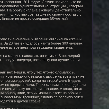
атированная 1911 годом. Летчик написал, что во
аэропланом удивительной конструкции", который
ыла. На борту биплана эксперты действительно
иния, полностью совпавшие по своему составу с
: биплан не просто совершил 50–летний
области аномальных явлений англичанка Дженни
. За 20 лет ей удалось найти более 300 человек.
дение из времени подтверждали свидетели.
я на машине навестить знакомых. В последний
те поедут впереди, поскольку они лучше знали
ди нет. Решив, что у тех что–то сломалось,
ли, хотя никаких съездов с шоссе на всем пути не
о пропаже друзей, когда на второй день Видалы
ом не представляли. По их словам, они следовали
 и почти сразу потеряли сознание. А когда, по их
Они обнаружили, что их машина стоит на обочине
в маленьких трещинах, словно ее опалило огнем.
ходятся в другой стране…