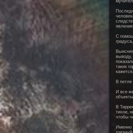
мучитель
Последн
человек
следств
явление
С помощ
градуса
Выясняя
выводу,
показал
таких г
кажется
В петле
И все ж
объекты
В Тирре
тихое, н
чтобы ч
Именно 
грязный