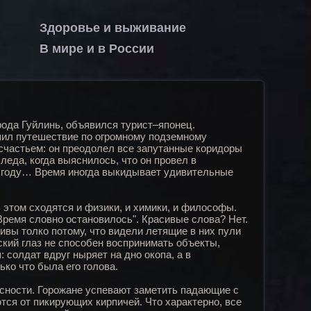
Здоровье и выживание
В мире и в России
рода Гуйлинь, объявился турист–японец.
ил путешествие по огромному подземному
 счастьем: он преодолел все запутанные коридоры
леда, когда выяснилось, что он провел в
8 году… Время иногда выкидывает удивительные
 этом сходятся и физики, и химики, и философы.
Время словно остановилось". Красивые слова? Нет.
ивы толко потому, что видели летящие в них пули
ский глаз не способен воспринимать объекты,
солдат вдруг ныряет на дно окопа, а в
ко что была его голова.
асности. Горожане успевают заметить падающие с
тся от пикирующих кирпичей. Что характерно, все