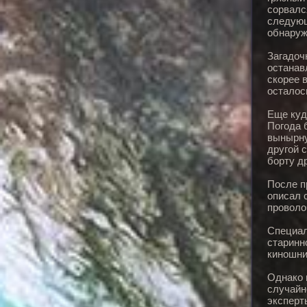
сорвалс
следующ
обнаруж
Загадоч
останав
скорее в
осталос
Еще куд
Погода 
вынырну
другой 
борту д
После п
описал 
проволо
Специал
старинн
киношни
Однако 
случайн
эксперт