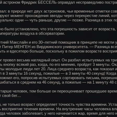
й астроном Фридрих БЕССЕЛЬ оправдал несправедливо пострад
зал: в природе нет двух астрономов, чьи временные отметки с
ируют момент прохождения звезды через перекрестие линий, кото
уально: одни — чуть раньше, другие — позже. Разница в этих п
но было установлено, что эта погрешность зависит от возраста
мпературы воздуха в обсерватории.
тний Макслайн и его 30–летний помощник в принципе не могли у
г Питер МЕНГЕН из Вирджинского университета. — Разница все
ыть и вдесятеро больше, поскольку в пожилом возрасте воспри
г провел весьма наглядный опыт. Он разбил испытуемых на три
ь кнопку всякий раз, когда, по его мнению, пройдет 3 минуты. 
лы молодые люди лет 20. Лица среднего возраста, как показал 
л в 3 минуты 16 секунд, пожилые — в 3 минуты 40 секунд! Когда
ложнил его, попросив испытуемых сортировать письма, погрешн
шибаться в среднем на 46 секунд, а пожилые — на 1 минуту 48 с
тарше человек, тем больше он переоценивает прошедшее время. 
т свой бег…
, не только возраст определяет точность чувства времени. Уста
ь восприятие течения времени. На внутренние часы человека вл
огда человек заболевает, у него начинается жар, время для нег