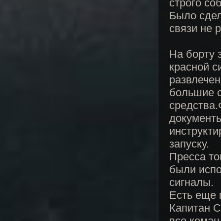
строго со
Было сдел
связи не 
На борту 
красной с
развлечен
большие с
средства.
документы
инструкти
запуску.
Пресса то
были испо
сигналы.
Есть еще 
Капитан 
все коман