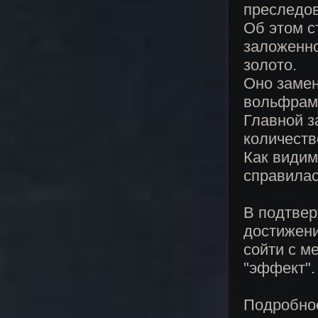
преследов
Об этом с
заложенно
золото.
Оно заме
вольфрам
Главной з
количеств
Как види
справилас
В подтвер
достижени
сойти с м
"эффект".
Подробнос