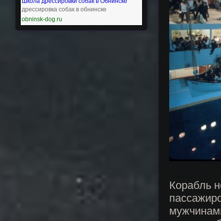
Школа дрессировки собак в Обнинске
дрессировка собак в обнинске
obninsk-dog.ru
Корабль н
пассажиро
мужчинами