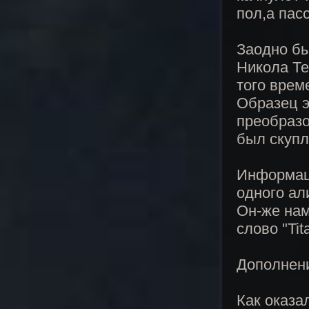
пол,а пас
Заодно бы
Никола Те
того врем
Образец э
преобразо
был скупл
Информаци
одного ал
Он-же наме
слово "Tit
Дополнен
Как оказа