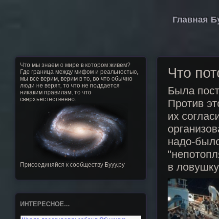
Главная Б
Что мы знаем о мире в котором живем?
Что пот
Где граница между мифом и реальностью,
мы все верим, верим в то, во что обычно
люди не верят, то что не поддается
Была пост
никаким правилам, то что
сверхъестественно.
Против это
их соглас
организов
надо-было
"непотопл
в ловушку
Присоединяйся к сообществу Бууу.ру
ИНТЕРЕСНОЕ...