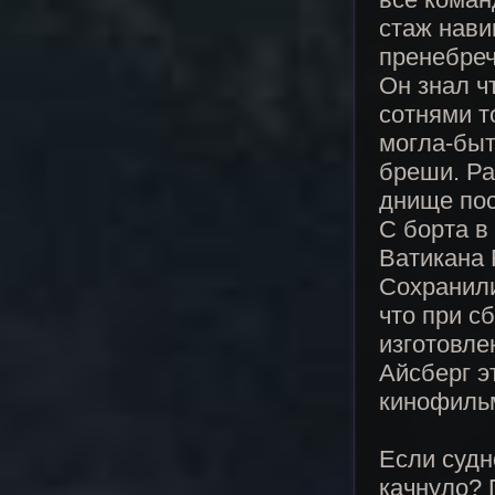
стаж нави
пренебреч
Он знал ч
сотнями т
могла-быт
бреши. Ра
днище по
С борта в
Ватикана 
Сохранили
что при с
изготовле
Айсберг э
кинофиль
Если судн
качнуло? 