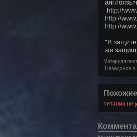
англоязыч
http://www.
http://www
http://ww
"В защите
же защище
Материал пол
Неведомое в 
Похожие
Титаник не 
Коммента