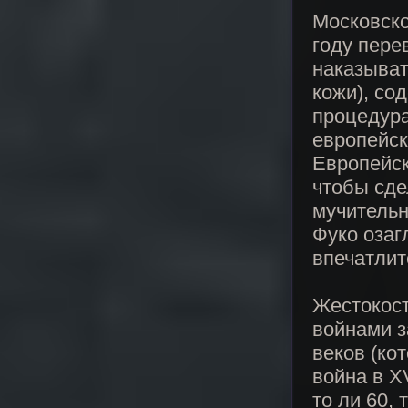
Московско
году пере
наказыват
кожи), со
процедура
европейск
Европейск
чтобы сде
мучительн
Фуко озаг
впечатлит
Жестокос
войнами з
веков (ко
война в X
то ли 60,