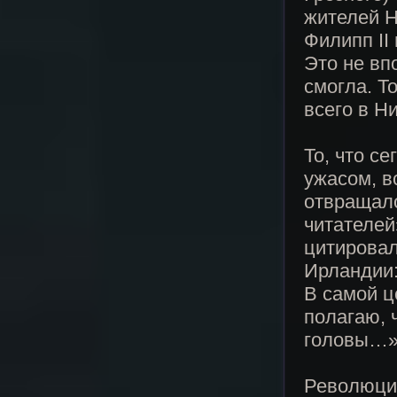
жителей Н
Филипп II
Это не вп
смогла. Т
всего в Н
То, что с
ужасом, в
отвращало
читателей
цитировал
Ирландии:
В самой ц
полагаю, 
головы…»
Революци