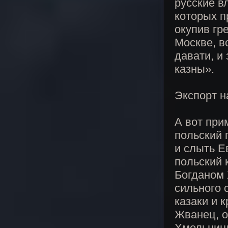
русские в
которых п
окупив гр
Москве, в
давати, и 
казны».
Экспорт 
А вот при
польский 
и слыть Е
польский 
Богданом 
сильного 
казаки и 
Жванец, о
Хмельницк