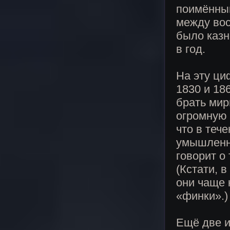
поимённый
между вос
было казн
в год.
На эту ци
1830 и 186
брать мир
огромную 
что в теч
умышленн
говорит о
(Кстати, 
они чаще 
«финки».)
Ещё две и