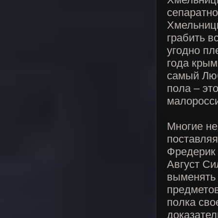
сепаратно
Хмельницк
грабить в
угодно пл
года крым
самый Люб
пола – эт
малоросси
Многие не
поставляя
Фредерик 
Август Си
выменять 
предметов
полка сво
доказател