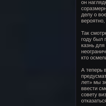
он нагляд
соразмерн
делу о во
вероятно,
Так смотр
году был 
казнь для
неогранич
кто осмел
А теперь 
предусмат
лет» мы з
ввести см
совету ви
отказатьс