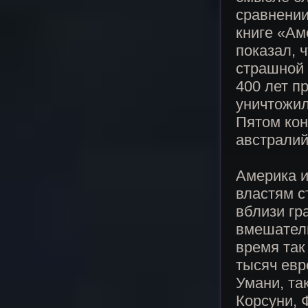
сравнении
книге «Ам
показал, 
страшной 
400 лет п
уничтожил
Пятом кон
австралий
Америка и
властям с
вблизи гр
вмешатель
время так
тысяч евр
Умани, та
Корсуни, 