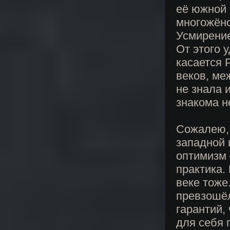
её южной 
многожёнс
Усмирение
От этого 
касается 
веков, ме
не знала 
знакома н
Сожалею, 
западной 
оптимизм 
практика.
веке тоже
превзошёл
гарантий,
для себя 