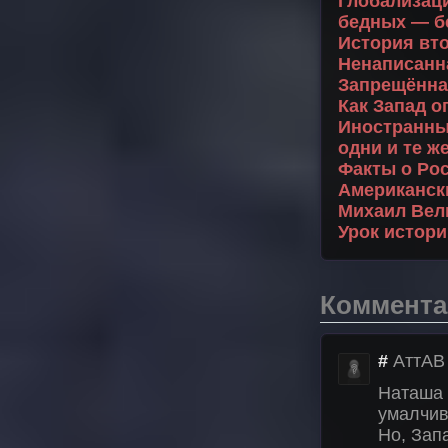
Глобализаци
бедных — бе
История вт
Ненаписанна
Запрещённа
Как Запад о
Иностранны
одни и те 
Факты о Рос
Американск
Михаил Вели
Урок истори
Коммента
#
АттАВ
Наташа 
умалчив
Но, Зап