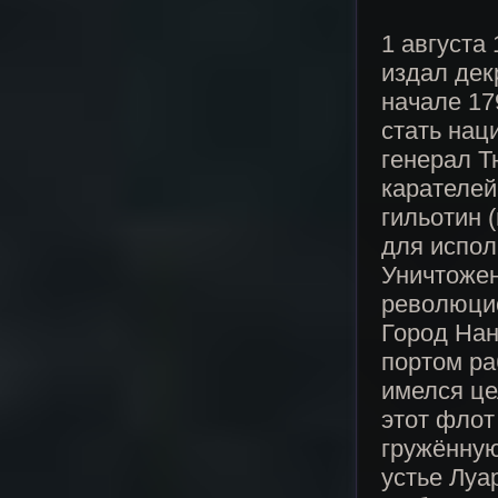
1 августа
издал дек
начале 17
стать нац
генерал Т
карателей
гильотин 
для испол
Уничтожен
революцио
Город Нан
портом ра
имелся це
этот флот
гружённую
устье Луа