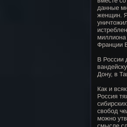
вместе со
данные мн
женщин. Я
уничтожил
истреблен
миллиона 
Франции В
В России 
вандейску
Дону, в Т
Как и вся
Россия тя
сибирских
свобод че
можно утв
смысле сл