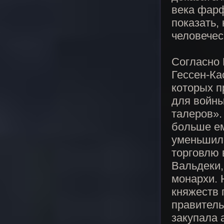
века фарф
показать,
человечес
Согласно Б
Гессен-Ка
которых п
для войны
талеров».
больше ем
уменьшило
торговлю 
Вальдеки,
монархи. 
княжеств 
правитель
закупала 