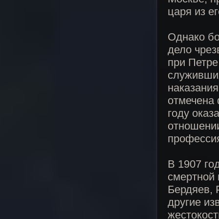
царя из е
Однако бо
дело чрез
при Петре
служивших
наказания
отмечена 
году оказ
отношении
профессия
В 1907 го
смертной 
Бердяев, 
другие из
жестокост