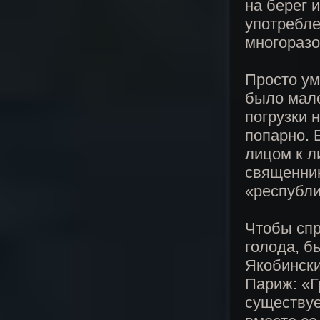
на берег 
употребле
многоразо
Просто у
было мало
погрузки 
попарно.
лицом к л
священник
«республи
Чтобы спр
голода, б
Якобински
Париж: «Г
существуе