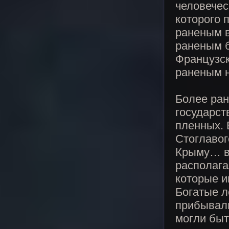
человечес
которого 
раненым в
раненым б
Французск
раненым 
Более ран
государст
пленных. 
Стоглавог
Крыму… вс
располага
которые и
Богатые л
прибывали
могли быт