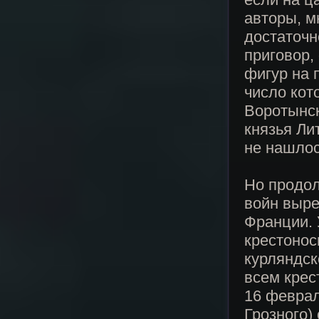
авторы, м
достаточн
приговор,
фигур на 
число кот
Воротынск
князья Ли
не нашло
Но продол
войн выр
Франции. 
крестонос
курляндск
всем крес
16 феврал
Грозного)