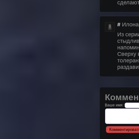
сделают
#
Илона
Из сери
стыдлив
напомин
Сверху 
толеран
раздави
Коммен
Ваше имя: