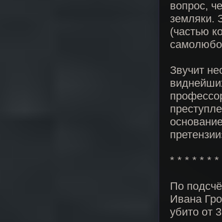
вопрос, ч
земляки. 
(частью к
самолюбов
Звучит не
виднейших
профессор
преступле
основание
претензии
* * * * * * *
По подсчё
Ивана Гро
убито от 