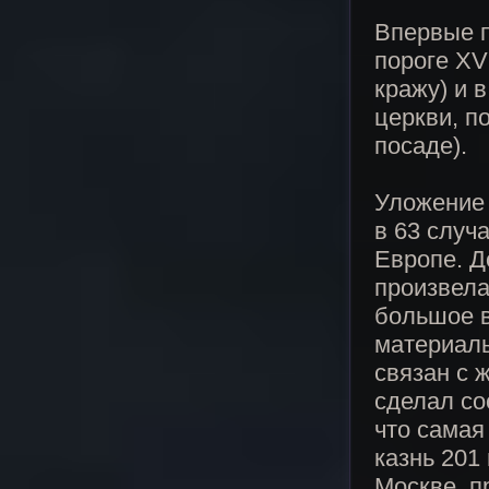
Впервые п
пороге XV
кражу) и 
церкви, п
посаде).
Уложение 
в 63 случ
Европе. Д
произвела
большое в
материаль
связан с 
сделал со
что самая
казнь 201
Москве, п