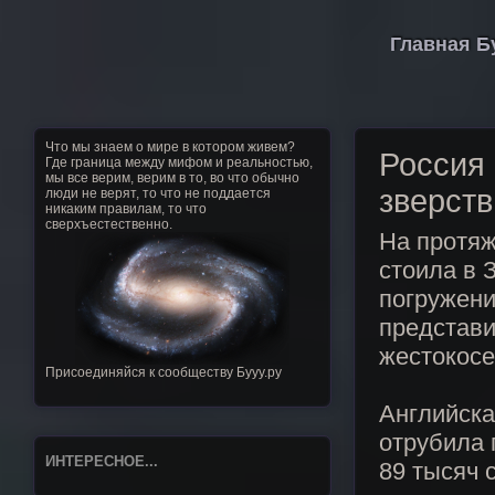
Главная Б
Что мы знаем о мире в котором живем?
Россия 
Где граница между мифом и реальностью,
мы все верим, верим в то, во что обычно
зверств
люди не верят, то что не поддается
никаким правилам, то что
сверхъестественно.
На протяж
стоила в 
погружени
представи
жестокосе
Присоединяйся к сообществу Бууу.ру
Английска
отрубила 
ИНТЕРЕСНОЕ...
89 тысяч 