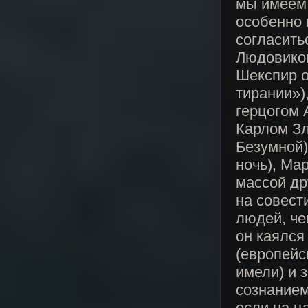
мы имеем 
особенно 
согласить
Людовиком
Шекспир о
тирании»)
герцогом 
Карлом Зл
Безумной)
ночь), Ма
массой др
на совест
людей, че
он каялся
(европейс
имели) и 
сознанием
если на ц