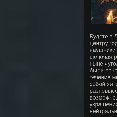
Будете в 
центру го
наушники,
включая р
ныне «уго
были осн
течение м
собой хит
разновысо
возможно,
украшения
нейтральн