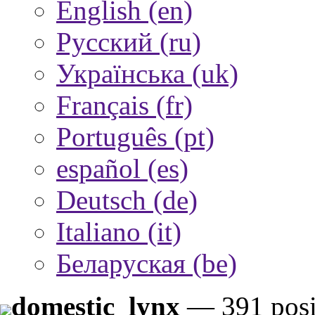
English (en)
Русский (ru)
Українська (uk)
Français (fr)
Português (pt)
español (es)
Deutsch (de)
Italiano (it)
Беларуская (be)
domestic_lynx
—
391 pos