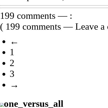
199 comments
—
:
(
199 comments
—
Leave a
←
1
2
3
→
one_versus_all