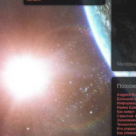
Материа
Похож
Андрей Фу
Большая в
Информаци
Ирина Ерм
Как живут
Скрытые з
Экономики
Технологи
Кто управ
Как убива