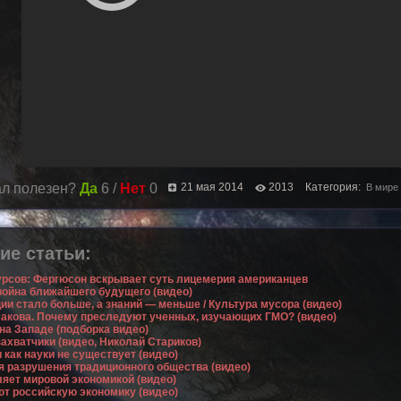
л полезен?
Да
6 /
Нет
0
21 мая 2014
2013
Категория:
В мире 
ие статьи:
рсов: Фергюсон вскрывает суть лицемерия американцев
ойна ближайшего будущего (видео)
и стало больше, а знаний — меньше / Культура мусора (видео)
акова. Почему преследуют ученных, изучающих ГМО? (видео)
 на Западе (подборка видео)
ахватчики (видео, Николай Стариков)
 как науки не существует (видео)
я разрушения традиционного общества (видео)
ляет мировой экономикой (видео)
ют российскую экономику (видео)