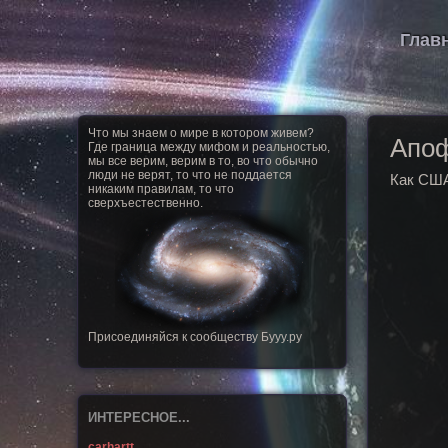
Глав
Что мы знаем о мире в котором живем?
Апоф
Где граница между мифом и реальностью,
мы все верим, верим в то, во что обычно
люди не верят, то что не поддается
Как США
никаким правилам, то что
сверхъестественно.
Присоединяйся к сообществу Бууу.ру
ИНТЕРЕСНОЕ...
carhartt