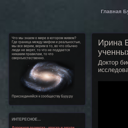
Главная Б
Что мы знаем о мире в котором живем?
Ирина 
Где граница между мифом и реальностью,
мы все верим, верим в то, во что обычно
ученны
люди не верят, то что не поддается
никаким правилам, то что
сверхъестественно.
Доктор би
исследова
Присоединяйся к сообществу Бууу.ру
ИНТЕРЕСНОЕ...
Дорожная разметка - краска и эмали