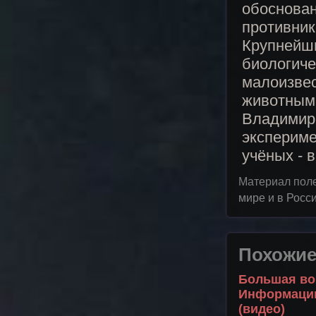
обоснован
противник
Крупнейши
биологиче
малоизвес
животными
Владимиро
экспериме
учёных - 
Материал пол
мире и в Росс
Похожие
Большая во
Информации 
(видео)