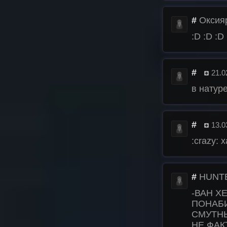
#
Оксия
:D :D :
#
21.0
в натуре
#
13.0
:crazy: 
#
HUNT
-ВАН ХЕ
ПОНАБИ
СМУТНЫ
НЕ ФАК