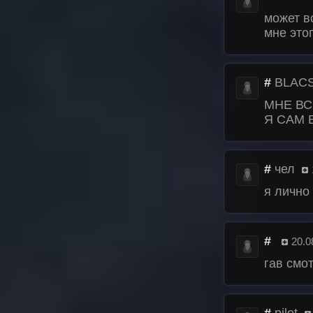
может вс
мне этог
#
BLAC
МНЕ ВСЁ
Я САМ 
#
чел
я лично
#
20.0
гав смот