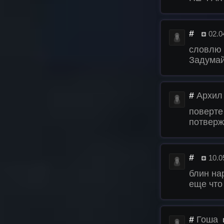
#
02.0
словлю 
Задумайт
#
Архил
поверте 
потверж
#
10.0
блин на
еще что
#
Гоша