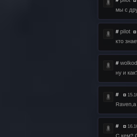
#
pilot
мы с др
#
pilot
кто знае
#
wolkod
ну и ка
#
15.1
Raven,а
#
16.1
С кем? 