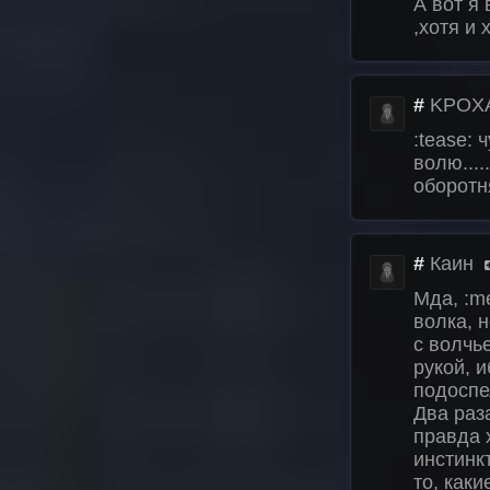
А вот я 
,хотя и
#
KPOXA
:tease: 
волю....
оборотн
#
Каин
Мда, :m
волка, 
с волчь
рукой, 
подоспе
Два раз
правда х
инстинк
то, как