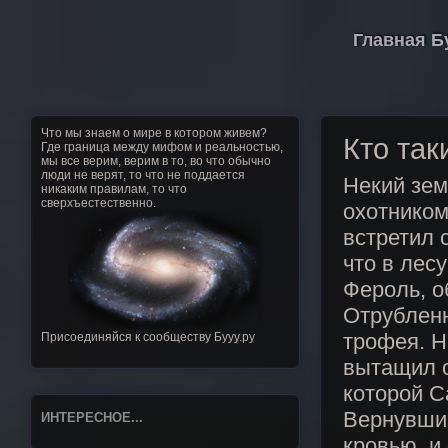
Главная Б
Что мы знаем о мире в котором живем?
Кто так
Где граница между мифом и реальностью,
мы все верим, верим в то, во что обычно
люди не верят, то что не поддается
Некий зе
никаким правилам, то что
сверхъестественно.
охотником
встретил 
что в лес
Фероль, о
Отрубленн
трофея. Н
Присоединяйся к сообществу Бууу.ру
вытащил о
которой С
Вернувшис
ИНТЕРЕСНОЕ...
кровью, и