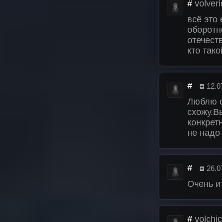
#
volver
всё это 
оборотн
отечест
кто такой
#
12.0
Люблю о
схожу.В
конкрет
не надо
#
26.0
Очень и
#
volchi