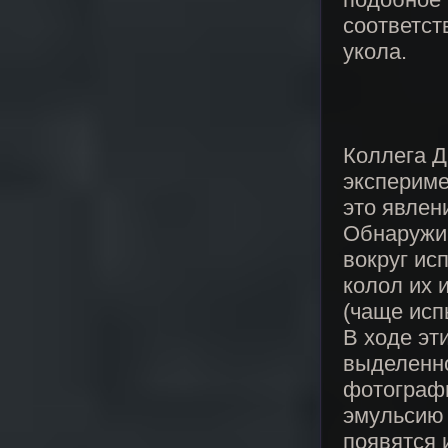
соответст
укола.
Коллега Д
экспериме
это явлен
Обнаружив
вокруг ис
колол их 
(чаще исп
В ходе эт
выделенно
фотографи
эмульсию 
появятся 