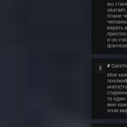
вы стан
хватает,
плане ч
человек
верить 
приспос
и он счи
фэнтези
#
Darich
Мне каж
похожий
инете)т
старинн
то один
мне каж
этом мир