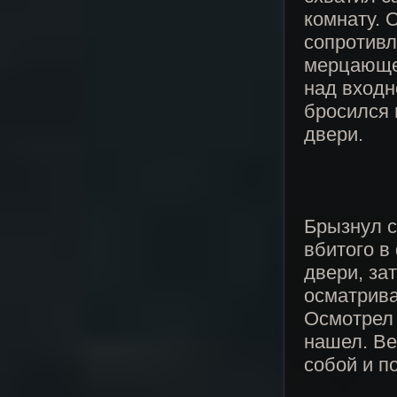
комнату. 
сопротивл
мерцающе
над входн
бросился 
двери.
Брызнул с
вбитого в
двери, за
осматрива
Осмотрел 
нашел. Ве
собой и п