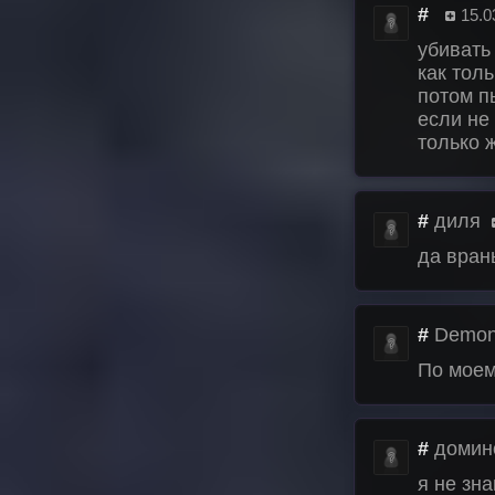
#
15.0
убивать
как тол
потом п
если не
только 
#
диля
да вран
#
Demon
По моем
#
домин
я не зна