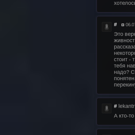
хотелось
#
06.0
Это вер
живност
рассказ
некотор
стоит -
тебя на
надо? С
понятен.
перекин
#
lekant
А кто-т