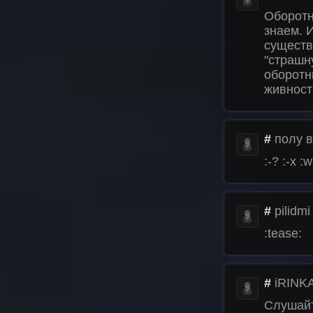
Оборотн
знаем. 
существ
"страшн
оборотн
живность
#
полу 
:-? :-x 
#
pilidmi
:tease:
#
iRINK
Слушайт