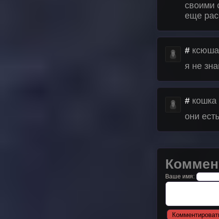
своими 
еще расс
#
ксюша
я не зн
#
кошка
они ест
Коммен
Ваше имя: