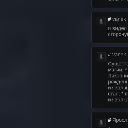
#
vanek
я видел
сторону!
#
vanek
Существ
магии; 
Ликаони
рожденн
из волч
стая; *
из волк
#
Яросл