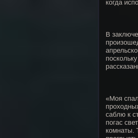
когда исп
В заключе
произоше
апрельском
поскольку
рассказан
«Моя спал
проходных
саблю к ст
погас све
комнаты. 