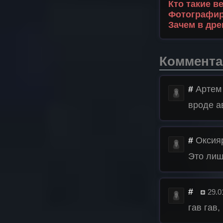
Кто такие 
Фотографир
Зачем в др
Коммента
#
Артем
вроде ав
#
Оксия
Это лиш
#
29.0
гав гав,