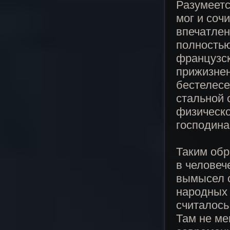
Разумеетс
мог и соч
впечатлен
полностью
французск
прижизнен
бестелесе
стальной 
физическо
господина
Таким обр
в человеч
вымысел с
народных 
считалось
Там не ме