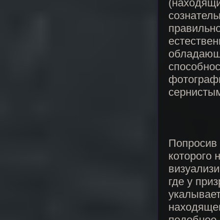
(находящи
сознатель
правильно
естествен
обладающе
способнос
фотографи
сернистым
Попросив 
которого 
визуализи
где у при
укалывает
находящег
подобное 