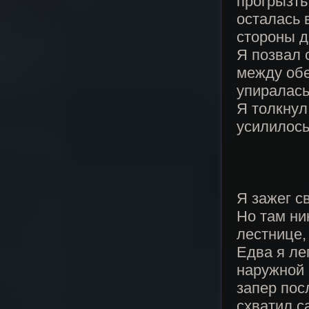
прогрызть
осталась 
стороны д
Я позвал 
между обе
упиралась
Я толкнул
усилилось
Я зажег с
Но там ни
лестнице, 
Едва я ле
наружной 
запер пос
схватил с